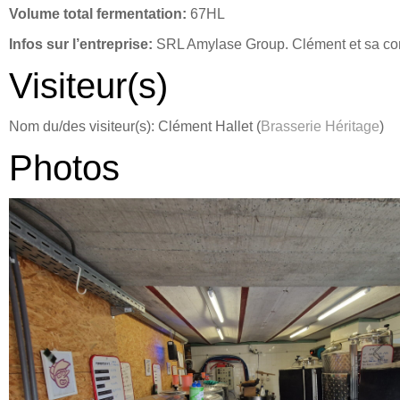
Volume total fermentation:
67HL
Infos sur l’entreprise:
SRL Amylase Group. Clément et sa conj
Visiteur(s)
Nom du/des visiteur(s): Clément Hallet (
Brasserie Héritage
)
Photos