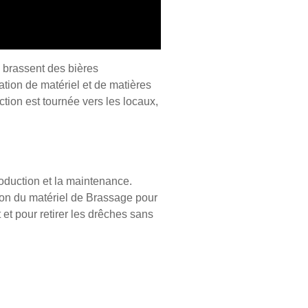
 brassent des bières
sation de matériel et de matières
tion est tournée vers les locaux,
oduction et la maintenance.
tion du matériel de Brassage pour
et pour retirer les drêches sans